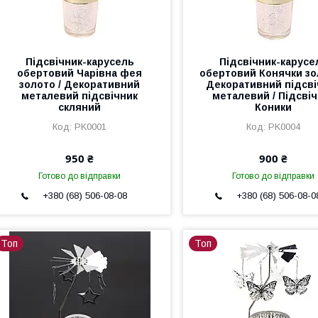
Підсвічник-карусель
Підсвічник-карусе
обертовий Чарівна фея
обертовий Конячки зо
золото / Декоративний
Декоративний підсві
металевий підсвічник
металевий / Підсві
скляний
Коники
PK0001
PK0004
950 ₴
900 ₴
Готово до відправки
Готово до відправки
+380 (68) 506-08-08
+380 (68) 506-08-0
Топ
Топ