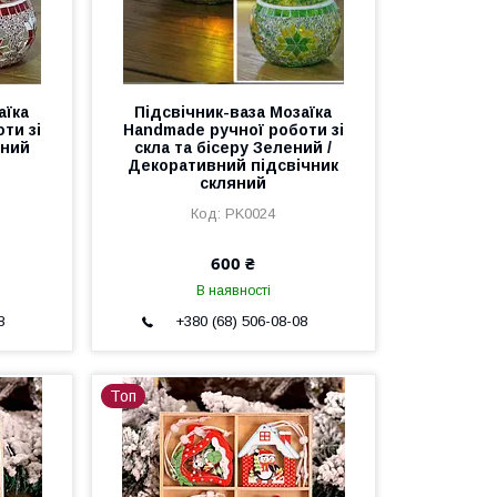
аїка
Підсвічник-ваза Мозаїка
ти зі
Handmade ручної роботи зі
оний
скла та бісеру Зелений /
Декоративний підсвічник
скляний
PK0024
600 ₴
В наявності
8
+380 (68) 506-08-08
Топ