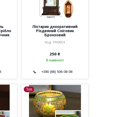
ль
Ліхтарик декоративний
Срібло
Різдвяний Сніговик
ічник
Бронзовий
PK0014
250 ₴
В наявності
8
+380 (68) 506-08-08
Топ