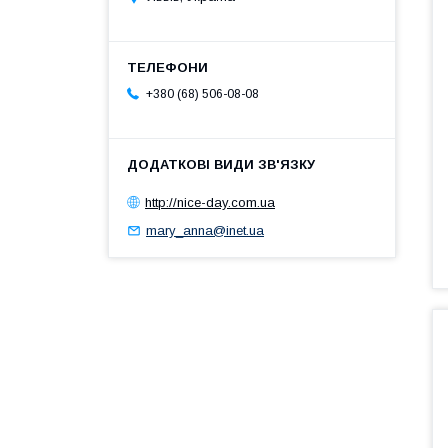
+380 (68) 506-08-08
http://nice-day.com.ua
mary_anna@inet.ua