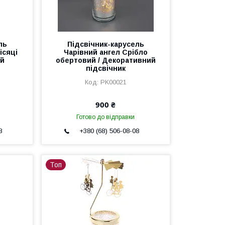
ль
Підсвічник-карусель
ісяці
Чарівний ангел Срібло
ий
обертовий / Декоративний
підсвічник
PK00021
900 ₴
Готово до відправки
8
+380 (68) 506-08-08
Топ