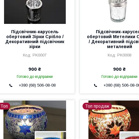
Підсвічник-карусель
Підсвічник-карусе
обертовий Зірки Срібло /
обертовий Метелики 
Декоративний підсвічник
/ Декоративний підсв
зірки
металевий
PK0007
PK0008
900 ₴
900 ₴
Готово до відправки
Готово до відправки
+380 (68) 506-08-08
+380 (68) 506-08-0
Топ
Топ продаж