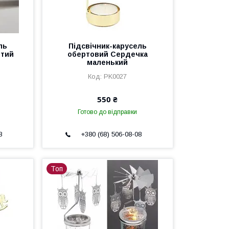
ль
Підсвічник-карусель
отий
обертовий Сердечка
маленький
PK0027
550 ₴
Готово до відправки
8
+380 (68) 506-08-08
Топ