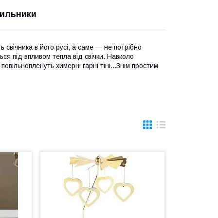
тильники
свічника в його русі, а саме — не потрібно
ся під впливом тепла від свічки. Навколо
 повільнопленуть химерні гарні тіні...Знім простим