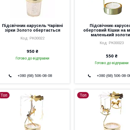
Підсвічник-карусель Чарівні
Підсвічник-карусе
зірки Золото обертається
обертовий Кішки на м
маленький золот
PK00022
PK00023
950 ₴
550 ₴
Готово до відправки
Готово до відправки
+380 (68) 506-08-08
+380 (68) 506-08-0
Топ
Топ