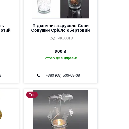
ль
Підсвічник-карусель Сови
лотий
Совушки Срібло обертовий
PK00018
900 ₴
Готово до відправки
8
+380 (68) 506-08-08
Топ