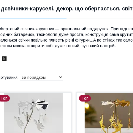
ідсвічники-каруселі, декор, що обертається, сві
бертовий свічник-карушник — оригінальний подарунок. Принадність 
одних батарейок, технологія дуже проста, конструкція сама крутить
аленької свічки повільно пливеть різні фігурки...А по стінах так само
естом можна створити собі дуже тонкий, чуттєвий настрій.
Топ
Топ