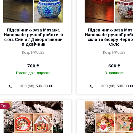
Підсвічник-ваза Мозаїка
Підсвічник-ваза Моз
Handmade ручної роботи зі
Handmade ручної робо
скла Синій / Декоративний
скла та бісеру Черв
підсвічник
Скло
PK0022
PK0023
700 ₴
600 ₴
Готово до відправки
В наявності
+380 (68) 506-08-08
+380 (68) 506-08-0
Топ