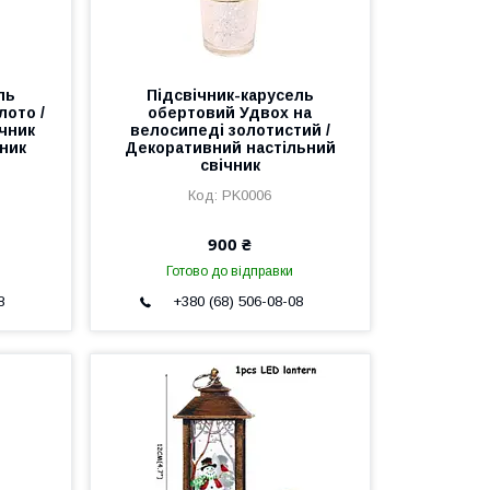
ль
Підсвічник-карусель
лото /
обертовий Удвох на
чник
велосипеді золотистий /
чник
Декоративний настільний
свічник
PK0006
900 ₴
Готово до відправки
8
+380 (68) 506-08-08