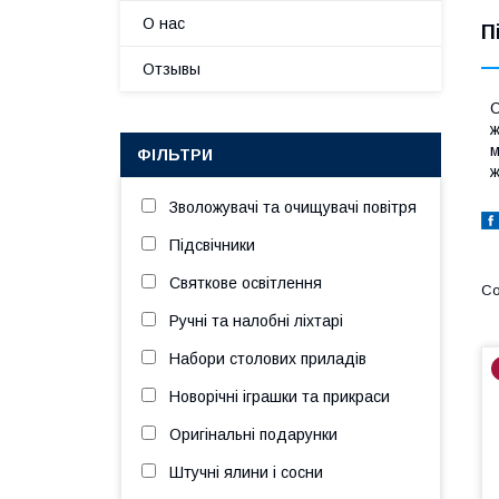
О нас
П
Отзывы
О
ж
м
ФІЛЬТРИ
ж
Зволожувачі та очищувачі повітря
Підсвічники
Святкове освітлення
Ручні та налобні ліхтарі
Набори столових приладів
Новорічні іграшки та прикраси
Оригінальні подарунки
Штучні ялини і сосни