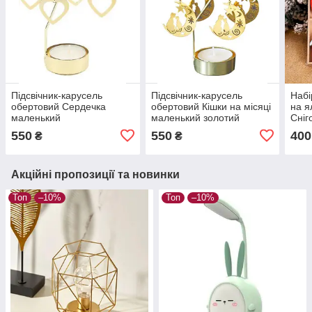
Підсвічник-карусель
Підсвічник-карусель
Набі
обертовий Сердечка
обертовий Кішки на місяці
на я
маленький
маленький золотий
Сніг
550
550
400
₴
₴
Акційні пропозиції та новинки
Топ
–10%
Топ
–10%