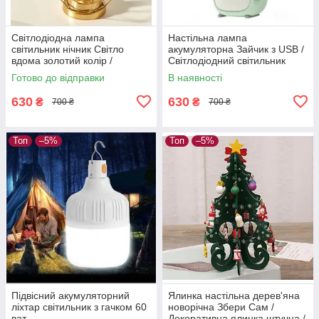
Світлодіодна лампа
Настільна лампа
світильник нічник Світло
акумуляторна Зайчик з USВ /
вдома золотий колір /
Світлодіодний світильник
Світильник декоративний
нічник зелений /
Готово до відправки
В наявності
Декоративний світильник
630
630
₴
₴
700 ₴
700 ₴
Топ
–5%
Топ
–5%
Підвісний акумуляторний
Ялинка настільна дерев'яна
ліхтар світильник з гачком 60
новорічна Збери Сам /
ват
Декоративна ялинка штучна /