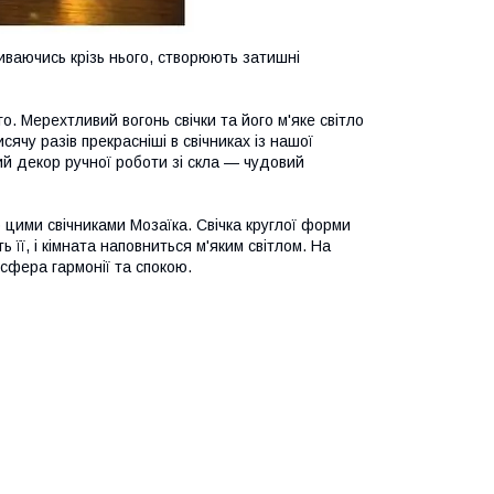
обиваючись крізь нього, створюють затишні
о. Мерехтливий вогонь свічки та його м'яке світло
сячу разів прекрасніші в свічниках із нашої
ий декор ручної роботи зі скла — чудовий
 цими свічниками Мозаїка. Свічка круглої форми
 її, і кімната наповниться м'яким світлом. На
осфера гармонії та спокою.