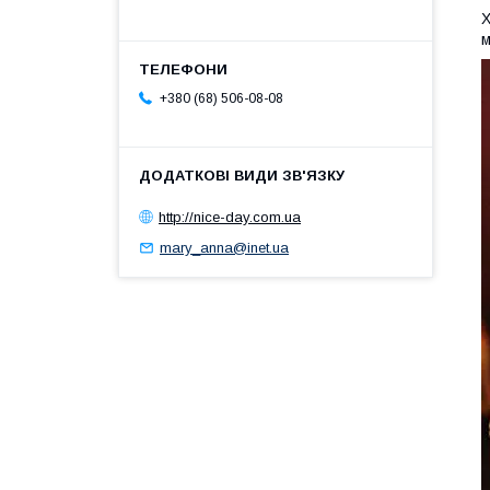
Х
м
+380 (68) 506-08-08
http://nice-day.com.ua
mary_anna@inet.ua