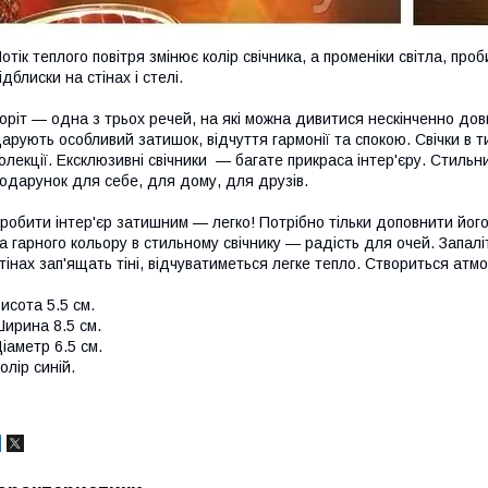
отік теплого повітря змінює колір свічника, а променіки світла, пр
ідблиски на стінах і стелі.
оріт — одна з трьох речей, на які можна дивитися нескінченно довг
арують особливий затишок, відчуття гармонії та спокою. Свічки в ти
олекції. Ексклюзивні свічники — багате прикраса інтер'єру. Стильн
одарунок для себе, для дому, для друзів.
робити інтер'єр затишним — легко! Потрібно тільки доповнити його
а гарного кольору в стильному свічнику — радість для очей. Запаліть
тінах зап'ящать тіні, відчуватиметься легке тепло. Створиться атм
исота 5.5 см.
ирина 8.5 см.
іаметр 6.5 см.
олір синій.