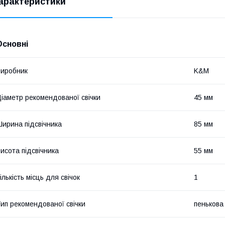
арактеристики
Основні
иробник
K&M
іаметр рекомендованої свічки
45 мм
ирина підсвічника
85 мм
исота підсвічника
55 мм
ількість місць для свічок
1
ип рекомендованої свічки
пенькова 