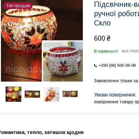
Підсвічник-
Топ продаж
ручної робот
Скло
600 ₴
В наявності
Код:
PK0
+380 (68) 506-08-08
Замовлення тільки з
повернення товару п
Романтика, тепло, затишок щодня