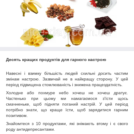
Десять кращих продуктів для гарного настрою
Навесні і взимку більшість людей схильні досить частим
змінам настрою. Зазвичай не в найкращу сторону. У цей
період підвищена стомлюваність і знижена працездатність.
Холодне або похмуре небо хочеш не хочеш дратує.
Частенько при цьому ми намагаємося з'їсти щось
смачненьке, щоб підняти поганий настрій. У цей період
потрібно знати, що краще їсти, щоб зарядитися гарним
позитивом.
Знайомтеся з 10 продуктами, які знімають втому і є свого
роду антидепресантами.