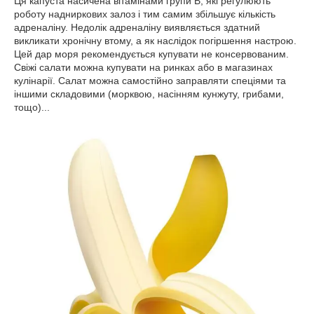
Ця капуста насичена вітамінами групи В, які регулюють
роботу надниркових залоз і тим самим збільшує кількість
адреналіну. Недолік адреналіну виявляється здатний
викликати хронічну втому, а як наслідок погіршення настрою.
Цей дар моря рекомендується купувати не консервованим.
Свіжі салати можна купувати на ринках або в магазинах
кулінарії. Салат можна самостійно заправляти спеціями та
іншими складовими (морквою, насінням кунжуту, грибами,
тощо)...