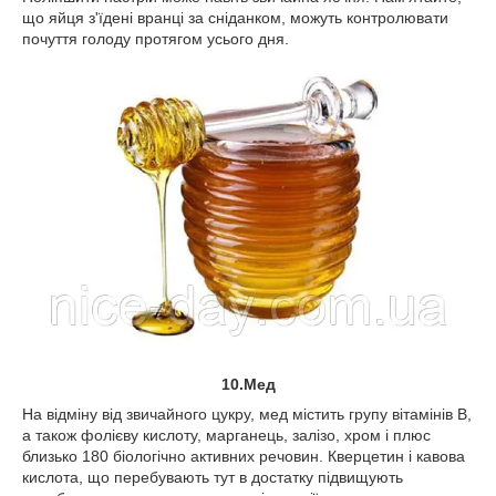
що яйця з'їдені вранці за сніданком, можуть контролювати
почуття голоду протягом усього дня.
10.Мед
На відміну від звичайного цукру, мед містить групу вітамінів В,
а також фолієву кислоту, марганець, залізо, хром і плюс
близько 180 біологічно активних речовин. Кверцетин і кавова
кислота, що перебувають тут в достатку підвищують