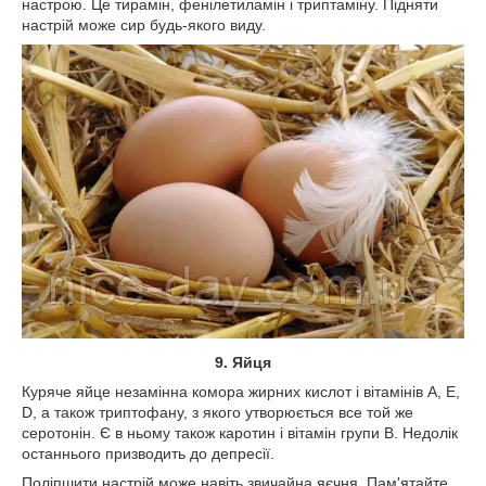
настрою. Це тирамін, фенілетиламін і триптаміну. Підняти
настрій може сир будь-якого виду.
9. Яйця
Куряче яйце незамінна комора жирних кислот і вітамінів А, Е,
D, а також триптофану, з якого утворюється все той же
серотонін. Є в ньому також каротин і вітамін групи В. Недолік
останнього призводить до депресії.
Поліпшити настрій може навіть звичайна яєчня. Пам'ятайте,