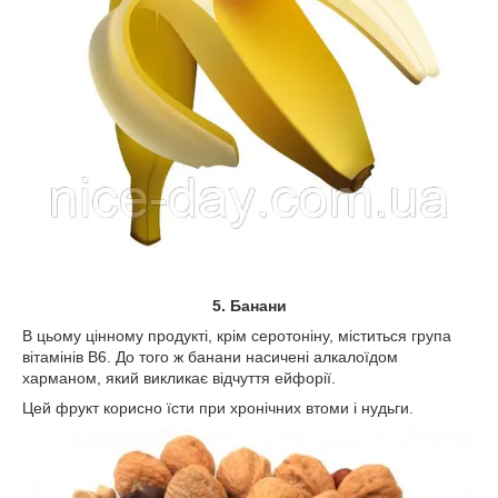
5. Банани
В цьому цінному продукті, крім серотоніну, міститься група
вітамінів В6. До того ж банани насичені алкалоїдом
харманом, який викликає відчуття ейфорії.
Цей фрукт корисно їсти при хронічних втоми і нудьги.