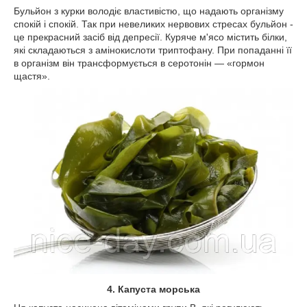
Бульйон з курки володіє властивістю, що надають організму
спокій і спокій. Так при невеликих нервових стресах бульйон -
це прекрасний засіб від депресії. Куряче м'ясо містить білки,
які складаються з амінокислоти триптофану. При попаданні її
в організм він трансформується в серотонін — «гормон
щастя».
4. Капуста морська