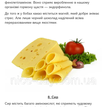
фенілетіламіном. Воно сприяє виробленню в нашому
організмі гормону щастя — эндорфинола.
До того ж у бобах какао міститься магній, який добре знімає
стрес. Але лише чорний шоколад наділений всіма
перерахованими вище якостями.
8. Сир
Сир містить багато амінокислот, які сприяють чудовому