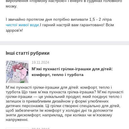
вироблення «гормону настрою» і енергії в судинах головного
мозку.
І звичайно протягом дня потрібно випивати 1,5 - 2 літра
чистої живої води
.І гарний настрій вам гарантовано! Всім
здоров'я!
Інші статті рубрики
19.11.2024
М’які пухнасті грілки-іграшки для дітей:
комфорт, тепло і турбота
М’які пухнасті грілки-іграшки для дітей: комфорт, тепло і
турбота Що таке м’яка пухнаста грілка-іграшка? М’які пухнасті
грілки-іграшки — це унікальний продукт, який поєднує тепло і
затишок із привабливим дизайном у формі улюблених
дитячих персонажів. Ці грілки створені спеціально для дітей,
щоб забезпечити їм комфорт у холодні дні та допомогти
зняти дискомфорт, наприклад, при коліках чи м’язовому
напруженні.