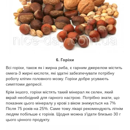
6. Горіхи
Всі горіхи, також як і жирна риба, є гарним джерелом містить
омега-3 жирні кислоти, які здатні забезпечувати потрібну
роботу клітин головного мозку. Горіхи добре усувають
симптоми депресії.
Крім іншого, горіхи містять такий мінерал як селен, який
вкрай необхідний для гарного настрою. Потрібно знати, що
показник цього мінералу у крові з віком знижується на 7%
Після 75 років на 25%. Саме тому лікарі рекомендують літнім
людям побільше є горіхів. Щодня можна з'їдати близько 30 г
цього цінного продукту.