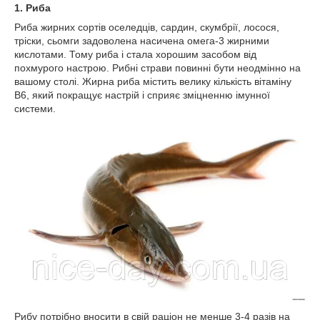
1. Риба
Риба жирних сортів оселедців, сардин, скумбрії, лосося,
тріски, сьомги задоволена насичена омега-3 жирними
кислотами. Тому риба і стала хорошим засобом від
похмурого настрою. Рибні страви повинні бути неодмінно на
вашому столі. Жирна риба містить велику кількість вітаміну
В6, який покращує настрій і сприяє зміцненню імунної
системи.
Рибу потрібно вносити в свій раціон не менше 3-4 разів на