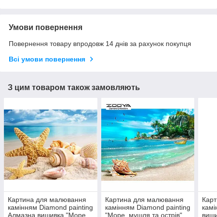
Умови повернення
Повернення товару впродовж 14 днів за рахунок покупця
Всі умови повернення
З цим товаром також замовляють
Картина для малювання
Картина для малювання
Кар
камінням Diamond painting
камінням Diamond painting
камі
Алмазна вишивка "Море
"Море, мушля та острів"
виши