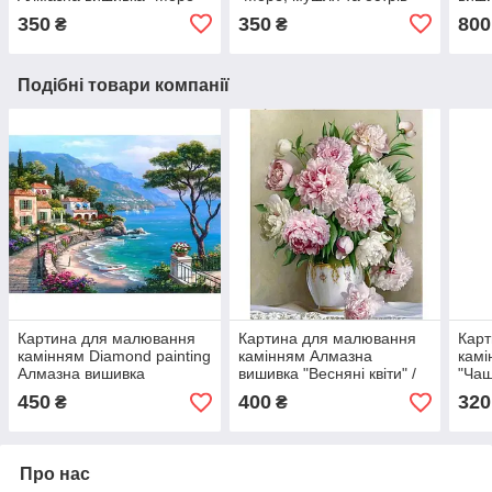
мушлі, морська зірка"
мушл
350
350
800
₴
₴
Подібні товари компанії
Картина для малювання
Картина для малювання
Кар
камінням Diamond painting
камінням Алмазна
камі
Алмазна вишивка
вишивка "Весняні квіти" /
"Чаш
"Набережна біля моря" 30
Алмазна мозаїка Піони
450
400
320
₴
₴
на 40 см
Про нас