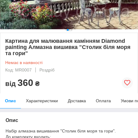
Картина для малювання камінням Diamond
painting Алмазна вишивка "Столик біля моря
та гори"
Немає в наявності
Код: MR0007
Роздріб
360
від
₴
Опис
Характеристики
Доставка
Оплата
Умови п
Опис
Набір алмазна вишивання "Столик біля моря та гори".
До комплекту входить: