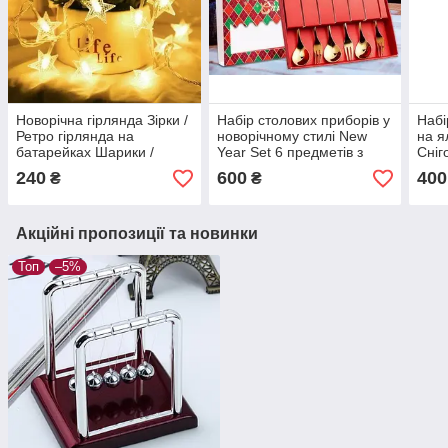
Новорічна гірлянда Зірки /
Набір столових приборів у
Набі
Ретро гірлянда на
новорічному стилі New
на я
батарейках Шарики /
Year Set 6 предметів з
Сніг
Світлодіодна гірлянда /
підвісками Золотисті
240
600
400
₴
₴
Гірлянда кулі 1,5 м 10 шт
Акційні пропозиції та новинки
Топ
–5%