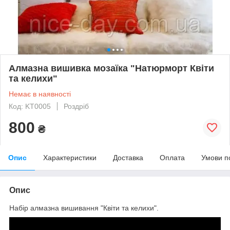
Алмазна вишивка мозаїка "Натюрморт Квіти
та келихи"
Немає в наявності
Код: KT0005
Роздріб
800
₴
Опис
Характеристики
Доставка
Оплата
Умови п
Опис
Набір алмазна вишивання "Квіти та келихи".