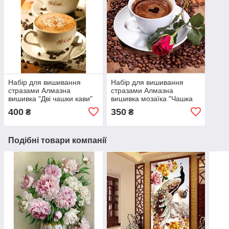
Набір для вишивання
Набір для вишивання
стразами Алмазна
стразами Алмазна
вишивка "Дві чашки кави"
вишивка мозаїка "Чашка
кави та троянда"
400
350
₴
₴
Подібні товари компанії