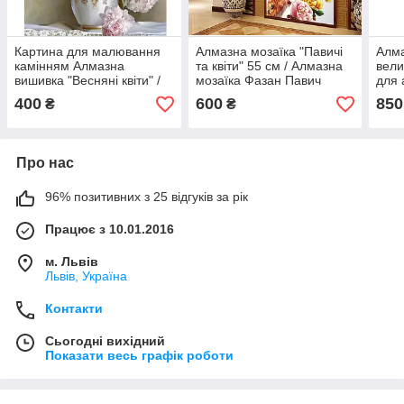
Картина для малювання
Алмазна мозаїка "Павичі
Алма
камінням Алмазна
та квіти" 55 см / Алмазна
вели
вишивка "Весняні квіти" /
мозаїка Фазан Павич
для 
Алмазна мозаїка Піони
Квіт
400
600
850
₴
₴
Про нас
96% позитивних з 25 відгуків за рік
Працює з 10.01.2016
м. Львів
Львів, Україна
Контакти
Сьогодні вихідний
Показати весь графік роботи