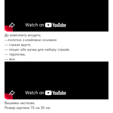
До комплекту входить:
―
полотно з клейовою основою
― стрази круглі,
— пінцет або ручка для набору стразів,
— тарілочка,
— віск.
Вишивка часткова.
Розмір картини 75 на 35 см.