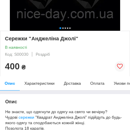
Сережки "Анджеліна Джолі"
В наявності
Код: S00030
Роздріб
400
₴
Опис
Характеристики
Доставка
Оплата
Умови п
Опис
Не знаєте, що одягнути до одягу на свято чи вечірку?
Чудові
сережки
"Квадрат Анджеліна Джолі" підійдуть до будь-
якого одягу та сподобаються кожній жінці.
Позолота 18 каратів.