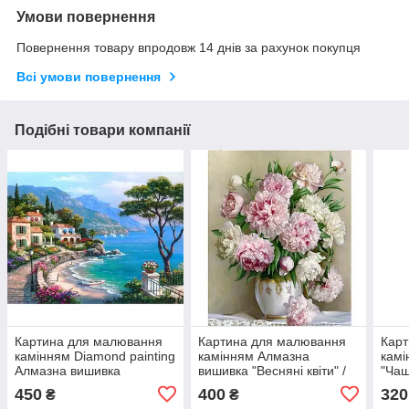
Умови повернення
Повернення товару впродовж 14 днів за рахунок покупця
Всі умови повернення
Подібні товари компанії
Картина для малювання
Картина для малювання
Кар
камінням Diamond painting
камінням Алмазна
камі
Алмазна вишивка
вишивка "Весняні квіти" /
"Чаш
"Набережна біля моря" 30
Алмазна мозаїка Піони
450
400
320
₴
₴
на 40 см