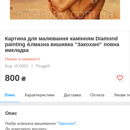
Картина для малювання камінням Diamond
painting Алмазна вишивка "Закохані" повна
викладка
Немає в наявності
Код: VL0001
Роздріб
800
₴
Опис
Характеристики
Доставка
Оплата
Умови п
Опис
Набір алмазна вишивання "
Закохані
".
До комплекту входить: