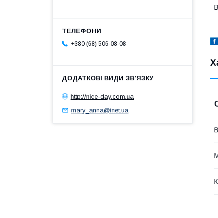
В
+380 (68) 506-08-08
Х
http://nice-day.com.ua
mary_anna@inet.ua
В
М
К