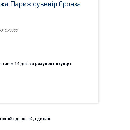
жа Париж сувенір бронза
од:
OP0006
ротягом 14 днів
за рахунок покупця
ній і дорослій, і дитині.