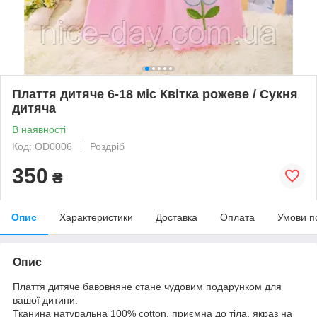
Плаття дитяче 6-18 міс Квітка рожеве / Сукня
дитяча
В наявності
Код: ОD0006
Роздріб
350
₴
Опис
Характеристики
Доставка
Оплата
Умови п
Опис
Плаття дитяче бавовняне стане чудовим подарунком для
вашої дитини.
Тканина натуральна 100% cotton, приємна до тіла, якраз на