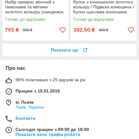
Набір прикрас жіночий з
Кулон з конюшиною золотого
лимонами та квітами
кольору / Підвіска конюшина /
золотого кольору (ланцюжок,
Кулон щаслива конюшина
кулон, сережки, браслет) /
Готово до відправки
Готово до відправки
Кулон лимон/ Браслет лимон
765
382,50
₴
₴
900 ₴
450 ₴
Показати ще
Про нас
96% позитивних з 25 відгуків за рік
Працює з 10.01.2016
м. Львів
Львів, Україна
Контакти
Сьогодні працює з 09:00 до 18:00
Показати весь графік роботи