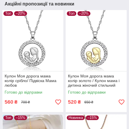
Акційні пропозиції та новинки
Топ
–20%
Топ
–20%
Кулон Моя дорога мама
Кулон Моя дорога мама
колір срібло/ Підвіска Мама
колір золото / Кулон мама і
любов
дитина жіночий стильний
подарунок для мами
Готово до відправки
Готово до відправки
560
520
₴
₴
700 ₴
650 ₴
Топ
–15%
Новинка
–15%