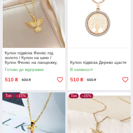
Кулон підвіска Фенікс під
золото / Кулон на шию /
Кулон Фенікс на ланцюжку,
Кулон підвіска Дерево щастя
підвіска птах Фенікс, символ
Готово до відправки
В наявності
відродження та сили
510
510
₴
₴
600 ₴
600 ₴
Топ
–15%
Топ
–15%