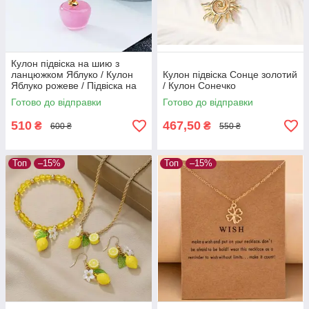
Кулон підвіска на шию з
ланцюжком Яблуко / Кулон
Кулон підвіска Сонце золотий
Яблуко рожеве / Підвіска на
/ Кулон Сонечко
шию
Готово до відправки
Готово до відправки
510
467,50
₴
₴
600 ₴
550 ₴
Топ
–15%
Топ
–15%