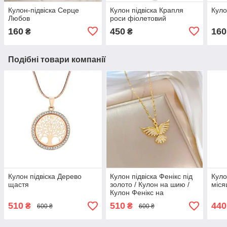
Кулон-підвіска Серце
Кулон підвіска Крапля
Куло
Любов
роси фіолетовий
160
450
160
₴
₴
Подібні товари компанії
Кулон підвіска Дерево
Кулон підвіска Фенікс під
Куло
щастя
золото / Кулон на шию /
міся
Кулон Фенікс на
ланцюжку, підвіска птах
510
510
440
₴
₴
600 ₴
600 ₴
Фенікс, символ
відродження та сили