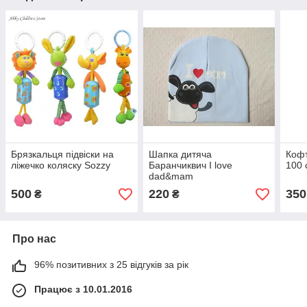
Брязкальця підвіски на
Шапка дитяча
Кофт
ліжечко коляску Sozzy
Баранчиквич I love
100 
dad&mam
500
220
350
₴
₴
Про нас
96% позитивних з 25 відгуків за рік
Працює з 10.01.2016