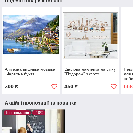
Подібні товари компанії
Алмазна вишивка мозаїка
Вінілова наклейка на стіну
Накл
"Червона бухта"
"Подорож" з фото
для 
набо
крей
300
450
668
₴
₴
накл
розм
Акційні пропозиції та новинки
Топ продажів
–10%