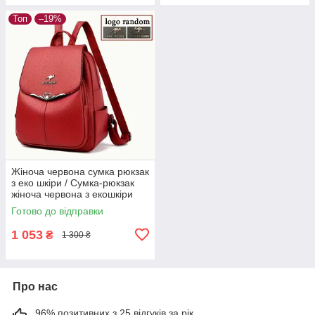
Топ
–19%
Жіноча червона сумка рюкзак
з еко шкіри / Сумка-рюкзак
жіноча червона з екошкіри
Готово до відправки
1 053
₴
1 300 ₴
Про нас
96% позитивних з 25 відгуків за рік