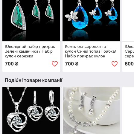
Ювелірний набір прикрас
Комплект сережки та
Ювел
Зелені камінчики / Набір
кулон Синій топаз і бабка/
Серц
кулон сережки
Набір прикрас кулон
сер
700
700
600
₴
₴
Подібні товари компанії