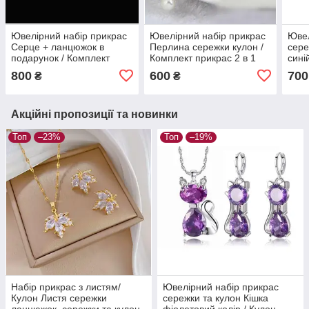
Ювелірний набір прикрас
Ювелірний набір прикрас
Ювел
Серце + ланцюжок в
Перлина сережки кулон /
сере
подарунок / Комплект
Комплект прикрас 2 в 1
сині
прикрас / Кулон серце
прик
800
600
700
₴
₴
Акційні пропозиції та новинки
Топ
–23%
Топ
–19%
Набір прикрас з листям/
Ювелірний набір прикрас
Кулон Листя сережки
сережки та кулон Кішка
ланцюжок, сережки та кулон
фіолетовий колір / Кулон