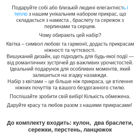
Подаруйте собі або близькій людині елегантніст
ь і
тепло
з нашим унікальним набором прикрас, що
складається з намиста , браслету та сережок з
перлинами та серцем.
Чому обирають цей набір?
Квітка – символ любові та гармонії, додасть прикрасам
ніжності та чуттєвості.
Вишуканий дизайн, що підходить для будь-якої події —
від романтичних зустрічей до важливих урочистостей.
Ідеальний подарунок для особливих моментів, який
залишиться на згадку назавжди.
Набір з квітами – це більше ніж прикраса, це втілення
ніжних почуттів та вашого бездоганного стилю.
Поспішайте зробити свій вибір! Кількість обмежена.
Даруйте красу та любов разом з нашими прикрасами!
До комплекту входить: кулон, два браслети,
сережки, перстень, ланцюжок