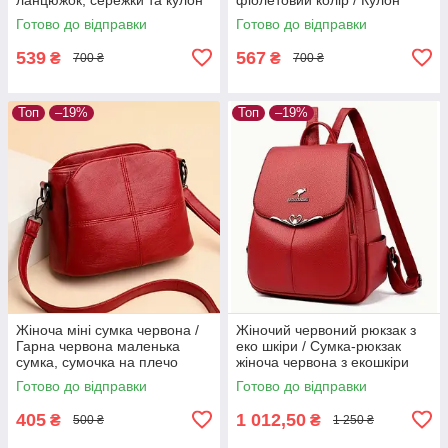
на ланцюжку, жіночий
Кішка кіт котик
Готово до відправки
Готово до відправки
комплект біжутерії
539
567
₴
₴
700 ₴
700 ₴
Топ
–19%
Топ
–19%
Жіноча міні сумка червона /
Жіночий червоний рюкзак з
Гарна червона маленька
еко шкіри / Сумка-рюкзак
сумка, сумочка на плечо
жіноча червона з екошкіри
клатч для дівчини, жінки
Готово до відправки
Готово до відправки
червоний
405
1 012,50
₴
₴
500 ₴
1 250 ₴