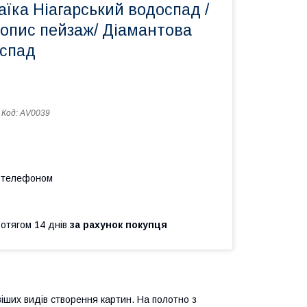
їка Ніагарський водоспад /
опис пейзаж/ Діамантова
оспад
Код:
АV0039
а телефоном
ротягом 14 днів
за рахунок покупця
іших видів створення картин. На полотно з