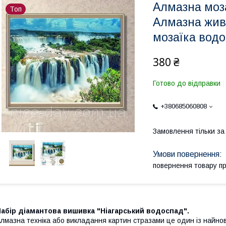
Алмазна моза
Топ
Алмазна жив
мозаїка вод
380 ₴
Готово до відправки
+380685060808
Замовлення тільки з
повернення товару п
абір діамантова вишивка "Ніагарський водоспад".
лмазна техніка або викладання картин стразами це один із найнов