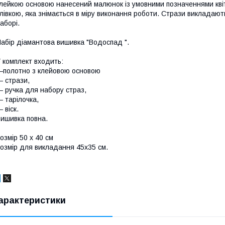
лейкою основою нанесений малюнок із умовними позначеннями квіт
лівкою, яка знімається в міру виконання роботи. Стрази викладают
аборі.
абір діамантова вишивка "Водоспад ".
 комплект входить:
полотно з клейовою основою
 стрази,
 ручка для набору страз,
 тарілочка,
 віск.
ишивка повна.
озмір 50 х 40 см
озмір для викладання 45х35 см.
арактеристики