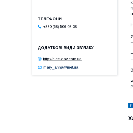
к
п
н
Н
+380 (68) 506-08-08
У
―
―
―
http://nice-day.com.ua
―
―
mary_anna@inet.ua
В
Р
Р
Х