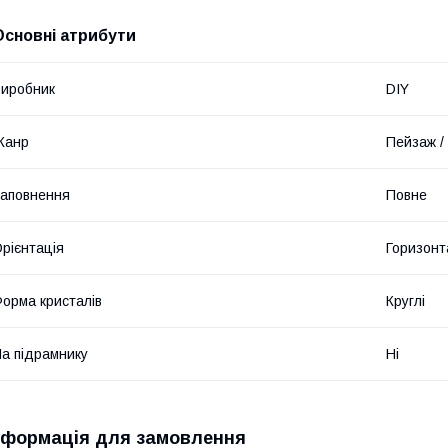
Основні атрибути
иробник
DIY
Жанр
Пейзаж /
аповнення
Повне
рієнтація
Горизонт
орма кристалів
Круглі
а підрамнику
Ні
нформація для замовлення