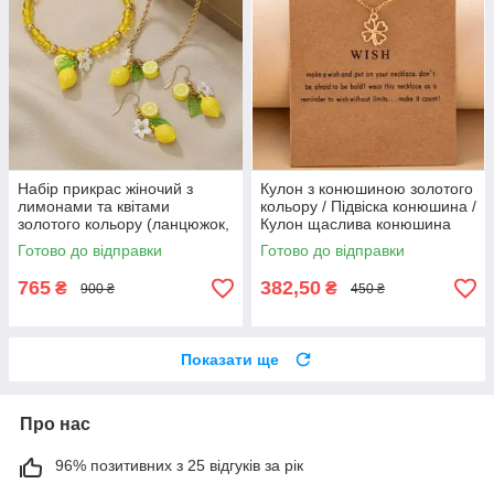
Набір прикрас жіночий з
Кулон з конюшиною золотого
лимонами та квітами
кольору / Підвіска конюшина /
золотого кольору (ланцюжок,
Кулон щаслива конюшина
кулон, сережки, браслет) /
Готово до відправки
Готово до відправки
Кулон лимон/ Браслет лимон
765
382,50
₴
₴
900 ₴
450 ₴
Показати ще
Про нас
96% позитивних з 25 відгуків за рік