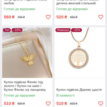
любов
дитина жіночий стильний
подарунок для мами
Готово до відправки
Готово до відправки
560
520
₴
₴
700 ₴
650 ₴
Топ
–15%
Новинка
–15%
Кулон підвіска Фенікс під
золото / Кулон на шию /
Кулон Фенікс на ланцюжку,
Кулон підвіска Дерево щастя
підвіска птах Фенікс, символ
Готово до відправки
В наявності
відродження та сили
510
510
₴
₴
600 ₴
600 ₴