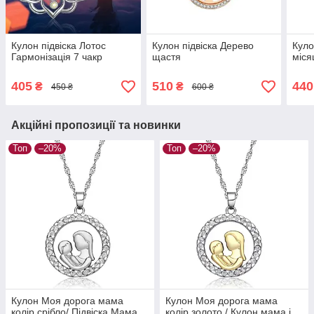
Кулон підвіска Лотос
Кулон підвіска Дерево
Куло
Гармонізація 7 чакр
щастя
міся
405
510
440
₴
₴
450 ₴
600 ₴
Акційні пропозиції та новинки
Топ
–20%
Топ
–20%
Кулон Моя дорога мама
Кулон Моя дорога мама
колір срібло/ Підвіска Мама
колір золото / Кулон мама і