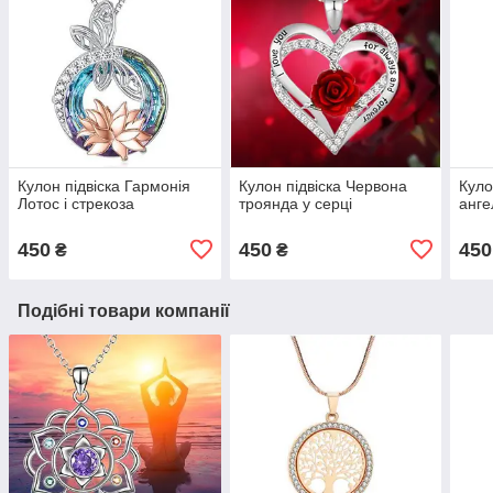
Кулон підвіска Гармонія
Кулон підвіска Червона
Куло
Лотос і стрекоза
троянда у серці
анге
450
450
450
₴
₴
Подібні товари компанії