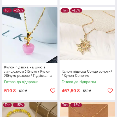
Топ
–15%
Топ
–15%
Кулон підвіска на шию з
ланцюжком Яблуко / Кулон
Кулон підвіска Сонце золотий
Яблуко рожеве / Підвіска на
/ Кулон Сонечко
шию
Готово до відправки
Готово до відправки
510
467,50
₴
₴
600 ₴
550 ₴
Топ
–15%
Топ
–15%