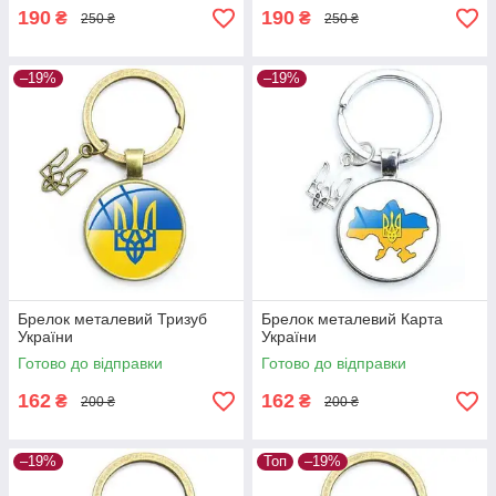
190
190
₴
₴
250 ₴
250 ₴
–19%
–19%
Брелок металевий Тризуб
Брелок металевий Карта
України
України
Готово до відправки
Готово до відправки
162
162
₴
₴
200 ₴
200 ₴
–19%
Топ
–19%