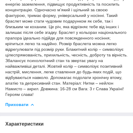
енергію заземлення, підвищує продуктивність та посилить
концентрацію. Одночасно м'який і щільний за своєю
фактурою, тримає форму, універсальний у носінні. Такий
браслет може стати чудовим подарунком як себе, так і
близьким чи коханим. Це річ, яка відрізняє тебе від інших і
залишає після себе згадку. Браслет у кольорах національного
прапора ідеально підійде для повсякденного носіння;
кріпиться легко та надійно. Розмір браслета можна легко
відрегулювати під розмір руки. Блакитний колір – символізує
цілеспрямованість, прихильність, чесність, доброту та вірність.
Збалансує психологічний стан та звертає увагу на
найважливіші деталі. Жовтий колір – символізує позитивний
настрій, мислення, легке ставлення до будь-яких подій, що
відбуваються навколо. Допомагає подолати хронічну втому,
апатію та депресивний стан. Матеріал: Нитки – нейлон
Намисто – акрил. Довжина: 16-28 см Вага: 3 г Слава Україні!
Героям слава!
Приховати
Характеристики