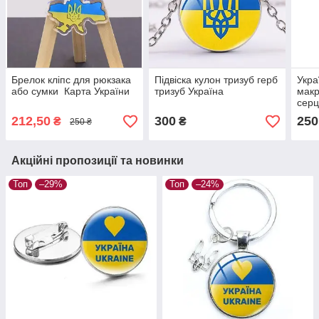
Брелок кліпс для рюкзака
Підвіска кулон тризуб герб
Укра
або сумки Карта України
тризуб Україна ​​​​​​​
макр
серц
брас
212,50
300
250
₴
₴
250 ₴
жовт
Акційні пропозиції та новинки
Топ
–29%
Топ
–24%