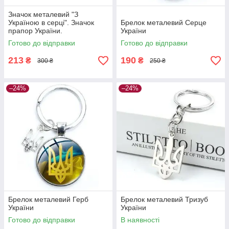
Значок металевий "З
Україною в серці". Значок
Брелок металевий Серце
прапор України.
України
Патріотичний значок для
Готово до відправки
Готово до відправки
одягу
213
190
₴
₴
300 ₴
250 ₴
–24%
–24%
Брелок металевий Герб
Брелок металевий Тризуб
України
України
Готово до відправки
В наявності