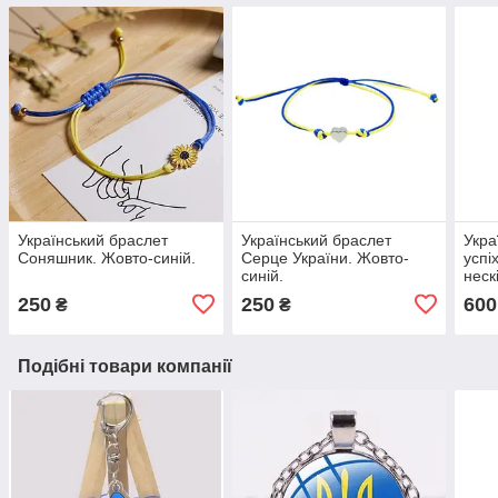
Український браслет
Український браслет
Укра
Соняшник. Жовто-синій.
Серце України. Жовто-
успі
синій.
неск
вузл
250
250
600
₴
₴
Подібні товари компанії