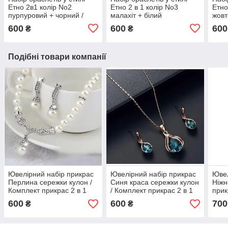
Етно 2в1 колір No2
Етно 2 в 1 колір No3
Етно
пурпуровий + чорний /
малахіт + білий
жовт
Браслет на руку
600
600
600
₴
₴
Подібні товари компанії
Ювелірний набір прикрас
Ювелірний набір прикрас
Ювел
Перлина сережки кулон /
Синя краса сережки кулон
Ніжн
Комплект прикрас 2 в 1
/ Комплект прикрас 2 в 1
прик
брас
600
600
700
₴
₴