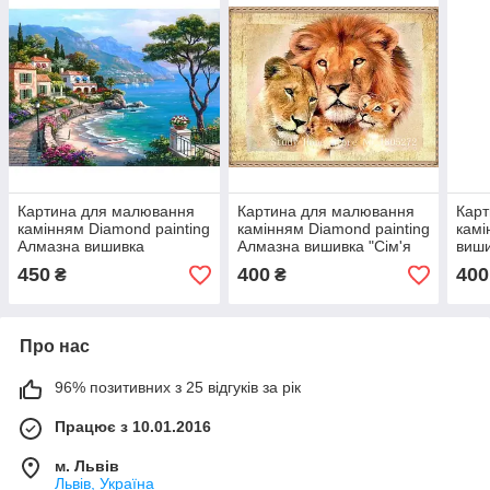
Картина для малювання
Картина для малювання
Кар
камінням Diamond painting
камінням Diamond painting
камі
Алмазна вишивка
Алмазна вишивка "Сім'я
виши
"Набережна біля моря" 30
левів" повна викладка
Алма
450
400
400
₴
₴
на 40 см
Про нас
96% позитивних з 25 відгуків за рік
Працює з 10.01.2016
м. Львів
Львів, Україна