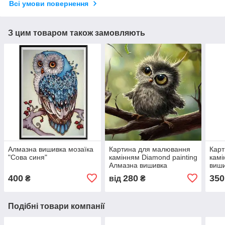
Всі умови повернення
З цим товаром також замовляють
Алмазна вишивка мозаїка
Картина для малювання
Кар
"Сова синя"
камінням Diamond painting
камі
Алмазна вишивка
виши
"Совеня"
25 с
400
280
350
₴
від
₴
Подібні товари компанії