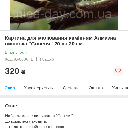
Картина для малювання камінням Алмазна
вишивка "Совеня" 20 на 20 см
В наявності
Код: АV0036_1
Роздріб
320
₴
Опис
Характеристики
Доставка
Оплата
Умови п
Опис
Набір алмазне вишивання "Совеня".
До комплекту входить:
―
полотно з клейовою основою