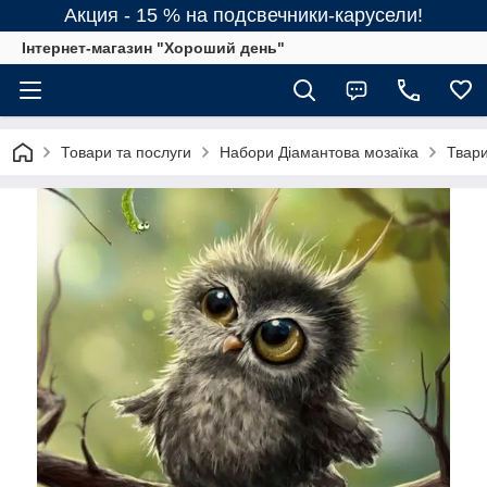
Акция - 15 % на подсвечники-карусели!
Інтернет-магазин "Хороший день"
Товари та послуги
Набори Діамантова мозаїка
Твари