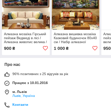
Алмазна мозаїка Гірський
Алмазна вишивка мозаїка
Алма
пейзаж Ведмеді в лісі /
Казковий будиночок 80х40
пейз
Алмазна живопис велика /
см / Набір алмазної
вели
Кришталева мозаїка
мозаїки Будинок/ Алмазна
Гірс
900
1 000
950
₴
₴
Ведмеді в горах без рамки
мозаїка пейзаж без рамки
Про нас
96% позитивних з 25 відгуків за рік
Працює з 10.01.2016
м. Львів
Львів, Україна
Контакти