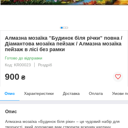
Алмазна мозаїка "Будинок біля річки" повна /
Діамантова мозаїка пейзаж / Алмазна мозаїка
пейзаж в лісі без рамки
Готово до відправки
Код: KR00023
Роздріб
900
₴
Опис
Характеристики
Доставка
Оплата
Умови п
Опис
Алмазна мозаїка «Будинок біля ріки» – це чудовий набір для
творчості, який допоможе вам створити яскраву картину