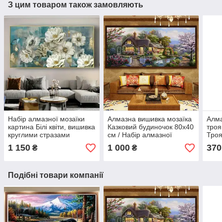
З цим товаром також замовляють
Набір алмазної мозаїки
Алмазна вишивка мозаїка
Алма
картина Білі квіти, вишивка
Казковий будиночок 80х40
троя
круглими стразами
см / Набір алмазної
Троя
великого розміру
мозаїки Будинок/ Алмазна
1 150
1 000
370
₴
₴
мозаїка пейзаж без рамки
Подібні товари компанії