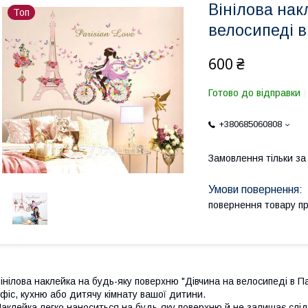
Вінілова нак
Топ
велосипеді в
600 ₴
Готово до відправки
+380685060808
Замовлення тільки з
повернення товару п
інілова наклейка на будь-яку поверхню "Дівчина на велосипеді в Па
фіс, кухню або дитячу кімнату вашої дитини.
аклейка легко наноситься на будь-яку поверхню й не залишає сліді