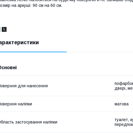
озмір на аркуші: 90 см на 60 см.
арактеристики
Основні
пофарбов
оверхня для нанесення
двері, ме
оверхня наліпки
матова
туалет, к
бласть застосування наліпки
передпок