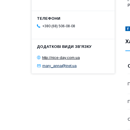
Р
+380 (68) 506-08-08
Х
http://nice-day.com.ua
mary_anna@inet.ua
П
П
О