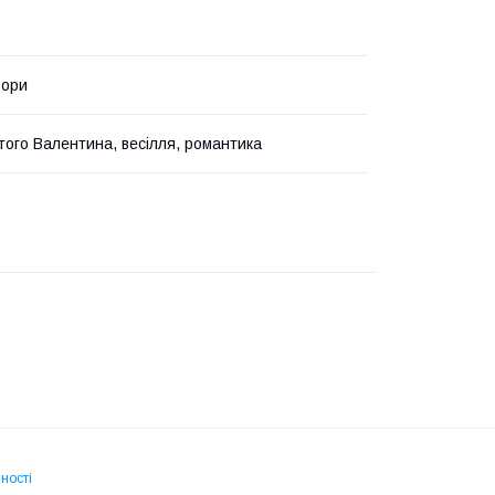
ьори
того Валентина, весілля, романтика
ності