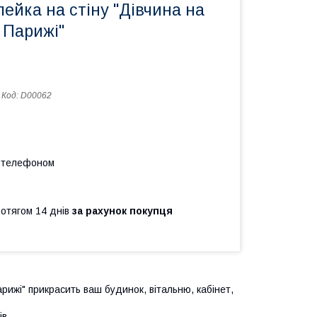
лейка на стіну "Дівчина на
 Парижі"
Код:
D00062
а телефоном
ротягом 14 днів
за рахунок покупця
рижі" прикрасить ваш будинок, вітальню, кабінет,
в.