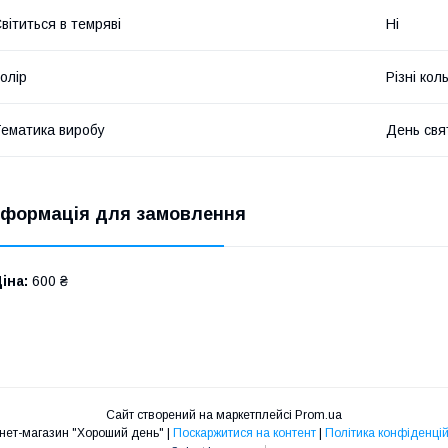
вітиться в темряві
Ні
олір
Різні кол
ематика виробу
День свя
нформація для замовлення
іна:
600 ₴
Сайт створений на маркетплейсі
Prom.ua
Інтернет-магазин "Хороший день" |
Поскаржитися на контент
|
Політика конфіденцій