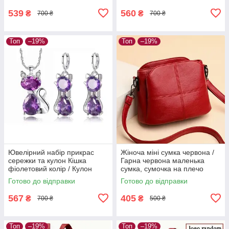
539
560
₴
₴
700 ₴
700 ₴
Топ
–19%
Топ
–19%
Ювелірний набір прикрас
Жіноча міні сумка червона /
сережки та кулон Кішка
Гарна червона маленька
фіолетовий колір / Кулон
сумка, сумочка на плечо
Кішка кіт котик
клатч для дівчини, жінки
Готово до відправки
Готово до відправки
червоний
567
405
₴
₴
700 ₴
500 ₴
Топ
–19%
Топ
–19%