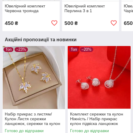
Ювелірний комплект
Ювелірний комплект
Ювел
Червона троянда
Перлина 3 в 1
Чарі
450
500
650
₴
₴
Акційні пропозиції та новинки
Топ
–23%
Топ
–20%
Набір прикрас з листям/
Комплект сережки та кулон
Кулон Листя сережки
Ніжність / Набір прикрас
ланцюжок, сережки та кулон
кулон підвіска ланцюжок
на ланцюжку, жіночий
Готово до відправки
Готово до відправки
комплект біжутерії