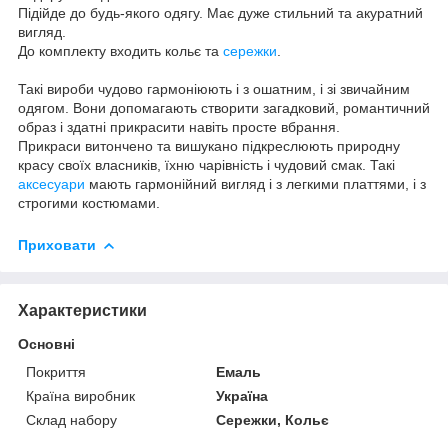
Підійде до будь-якого одягу. Має дуже стильний та акуратний
вигляд.
До комплекту входить кольє та
сережки
.
Такі вироби чудово гармоніюють і з ошатним, і зі звичайним
одягом. Вони допомагають створити загадковий, романтичний
образ і здатні прикрасити навіть просте вбрання.
Прикраси витончено та вишукано підкреслюють природну
красу своїх власників, їхню чарівність і чудовий смак. Такі
аксесуари
мають гармонійний вигляд і з легкими платтями, і з
строгими костюмами.
Приховати
Характеристики
Основні
Покриття
Емаль
Країна виробник
Україна
Склад набору
Сережки, Кольє